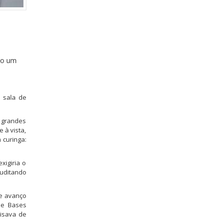
do um
 sala de
 grandes
 à vista,
 curinga:
xigiria o
auditando
de avanço
 de Bases
cisava de