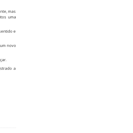
ente, mas
ritos uma
sentido e
, um novo
çar.
strado a