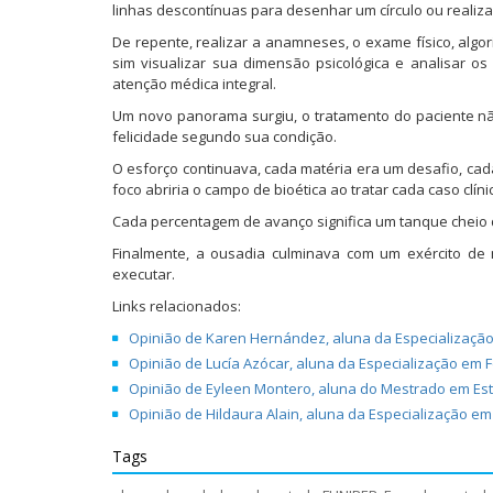
(
k
n
a
s
a
p
n
linhas descontínuas para desenhar um círculo ou realiza
a
(
(
b
t
b
a
e
b
a
a
r
(
r
r
l
De repente, realizar a anamneses, o exame físico, algo
r
b
b
e
a
e
a
a
e
r
r
e
b
e
u
)
sim visualizar sua dimensão psicológica e analisar o
e
e
e
m
r
m
m
atenção médica integral.
m
e
e
n
e
n
a
n
m
m
o
e
o
m
Um novo panorama surgiu, o tratamento do paciente nã
o
n
n
v
m
v
i
v
o
o
a
n
a
g
felicidade segundo sua condição.
a
v
v
j
o
j
o
j
a
a
a
v
a
(
O esforço continuava, cada matéria era um desafio, cad
a
j
j
n
a
n
a
foco abriria o campo de bioética ao tratar cada caso clín
n
a
a
e
j
e
b
e
n
n
l
a
l
r
l
e
e
a
n
a
e
Cada percentagem de avanço significa um tanque cheio 
a
l
l
)
e
)
e
)
a
a
l
m
Finalmente, a ousadia culminava com um exército d
)
)
a
n
executar.
)
o
v
a
Links relacionados:
j
a
Opinião de Karen Hernández, aluna da Especializaçã
n
e
Opinião de Lucía Azócar, aluna da Especialização e
l
Opinião de Eyleen Montero, aluna do Mestrado em Est
a
)
Opinião de Hildaura Alain, aluna da Especialização e
Tags