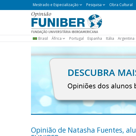
Mestrado
Mestrado e Especialização
Pesquisa
Obra Cultural
e
Especialização
Brasil
África
Portugal
Espanha
Itália
Argentina
Opinião de Natasha Fuentes, al