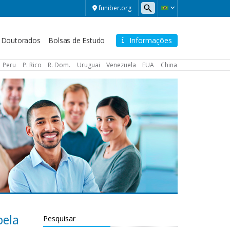
funiber.org
Doutorados
Bolsas de Estudo
Informações
Peru
P. Rico
R. Dom.
Uruguai
Venezuela
EUA
China
pela
Pesquisar