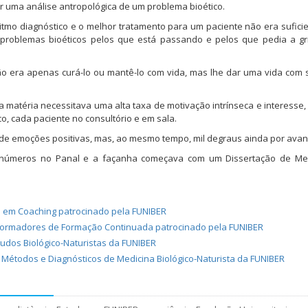
r uma análise antropológica de um problema bioético.
ritmo diagnóstico e o melhor tratamento para um paciente não era sufici
s problemas bioéticos pelos que está passando e pelos que pedia a g
o era apenas curá-lo ou mantê-lo com vida, mas lhe dar uma vida com 
a matéria necessitava uma alta taxa de motivação intrínseca e interesse
ico, cada paciente no consultório e em sala.
de emoções positivas, mas, ao mesmo tempo, mil degraus ainda por avan
e números no Panal e a façanha começava com um Dissertação de Me
o em Coaching patrocinado pela FUNIBER
m Formadores de Formação Continuada patrocinado pela FUNIBER
udos Biológico-Naturistas da FUNIBER
m Métodos e Diagnósticos de Medicina Biológico-Naturista da FUNIBER