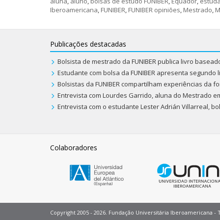
aluna
,
aluno
,
bolsas de estudo FUNIBER
,
Equador
,
estuda
Iberoamericana
,
FUNIBER
,
FUNIBER opiniões
,
Mestrado
,
M
Publicações destacadas
Bolsista de mestrado da FUNIBER publica livro basea
Estudante com bolsa da FUNIBER apresenta segundo l
Bolsistas da FUNIBER compartilham experiências da fo
Entrevista com Lourdes Garrido, aluna do Mestrado e
Entrevista com o estudante Lester Adrián Villarreal, b
Colaboradores
Copyright 2005 - 2026. Fundação Universitária Iberoamericana - 