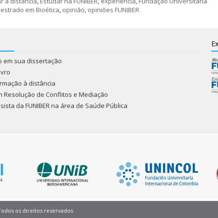
r a distància
,
Estudar na FUNIBER
,
experiência
,
Fundação Universitaria
estrado em Bioética
,
opinião
,
opiniões FUNIBER
Ex
do em sua dissertação
ivro
rmação à distância
m Resolução de Conflitos e Mediação
olsista da FUNIBER na área de Saúde Pública
Pie
Todos os direitos reservados
de