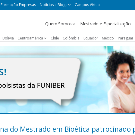
Formação Empresas
Notícias e Blogs
Campus Virtual
Navegación
Quem Somos
Mestrado e Especialização
principal
Bolivia
Centroamérica
Chile
Colômbia
Equador
México
Paraguai
una do Mestrado em Bioética patrocinado 