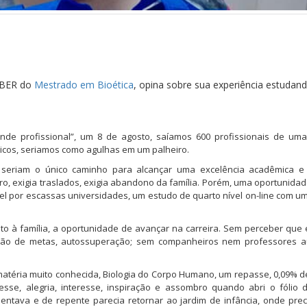
NIBER do
Mestrado em Bioética
, opina sobre sua experiência estudan
de profissional”, um 8 de agosto, saíamos 600 profissionais de uma
dicos, seriamos como agulhas em um palheiro.
s seriam o único caminho para alcançar uma excelência acadêmica e
o, exigia traslados, exigia abandono da família. Porém, uma oportunidade
el por escassas universidades, um estudo de quarto nível on-line com um
unto à família, a oportunidade de avançar na carreira. Sem perceber que e
finição de metas, autossuperação; sem companheiros nem professores 
téria muito conhecida, Biologia do Corpo Humano, um repasse, 0,09% 
esse, alegria, interesse, inspiração e assombro quando abri o fólio
entava e de repente parecia retornar ao jardim de infância, onde pre