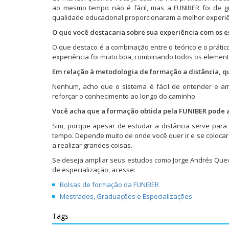
o
o
o
o
o
o
o
e
T
F
L
R
P
T
r
m
ao mesmo tempo não é fácil, mas a FUNIBER foi de gr
w
a
i
e
i
u
e
n
qualidade educacional proporcionaram a melhor experiê
i
c
n
d
n
m
-
o
t
e
k
d
t
b
m
v
O que você destacaria sobre sua experiência com os 
t
b
e
i
e
l
a
a
e
o
d
t
r
r
i
j
r
o
I
(
e
(
l
a
O que destaco é a combinação entre o teórico e o práti
(
k
n
a
s
a
p
n
experiência foi muito boa, combinando todos os element
a
(
(
b
t
b
a
e
b
a
a
r
(
r
r
l
Em relação à metodologia de formação a distância, q
r
b
b
e
a
e
a
a
e
r
r
e
b
e
u
)
Nenhum, acho que o sistema é fácil de entender e am
e
e
e
m
r
m
m
m
e
e
n
e
n
a
reforçar o conhecimento ao longo do caminho.
n
m
m
o
e
o
m
o
n
n
v
m
v
i
Você acha que a formação obtida pela FUNIBER pode a
v
o
o
a
n
a
g
a
v
v
j
o
j
o
Sim, porque apesar de estudar a distância serve para 
j
a
a
a
v
a
(
a
j
j
n
a
n
a
tempo. Depende muito de onde você quer ir e se colocar s
n
a
a
e
j
e
b
a realizar grandes coisas.
e
n
n
l
a
l
r
l
e
e
a
n
a
e
a
l
l
)
e
)
e
Se deseja ampliar seus estudos como Jorge Andrés Quev
)
a
a
l
m
de especialização, acesse:
)
)
a
n
)
o
Bolsas de formação da FUNIBER
v
a
Mestrados, Graduações e Especializações
j
a
n
Tags
e
l