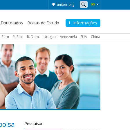
funiber.org
Doutorados
Bolsas de Estudo
Informações
Peru
P. Rico
R. Dom.
Uruguai
Venezuela
EUA
China
bolsa
Pesquisar