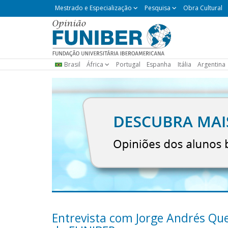
Mestrado
Mestrado e Especialização
Pesquisa
Obra Cultural
e
Especialização
Brasil
África
Portugal
Espanha
Itália
Argentina
Entrevista com Jorge Andrés Qu