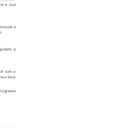
va e sua
ovisual a
o.
ajudam a
ocê com o
na o leva
 programa