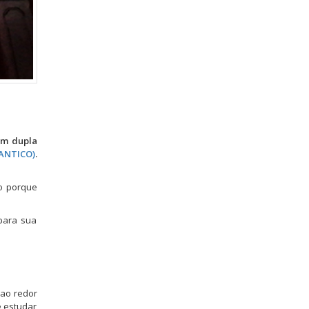
om dupla
LANTICO)
.
ão porque
 para sua
 ao redor
e estudar