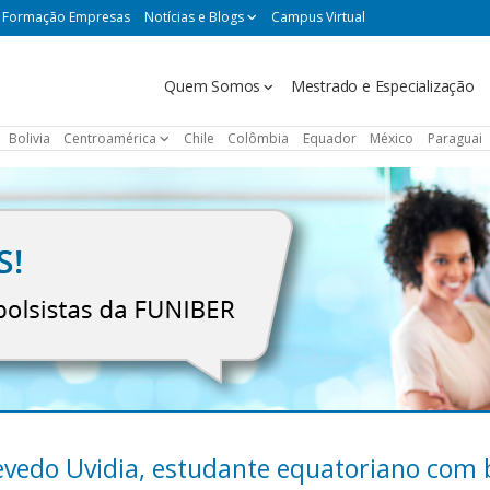
Formação Empresas
Notícias e Blogs
Campus Virtual
Navegación
Quem Somos
Mestrado e Especialização
principal
Bolivia
Centroamérica
Chile
Colômbia
Equador
México
Paraguai
evedo Uvidia, estudante equatoriano com 