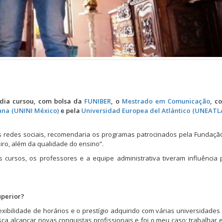
dia cursou, com bolsa da
FUNIBER
, o
Mestrado em Comunicação
, c
ana (UNINI México)
e pela
Universidad Europea del Atlántico (UNEAT
s redes sociais, recomendaria os programas patrocinados pela Fundaç
eiro, além da qualidade do ensino”.
cursos, os professores e a equipe administrativa tiveram influência
uperior?
xibilidade de horários e o prestígio adquirido com várias universidades
ca alcançar novas conquistas profissionais e foi o meu caso; trabalhar 