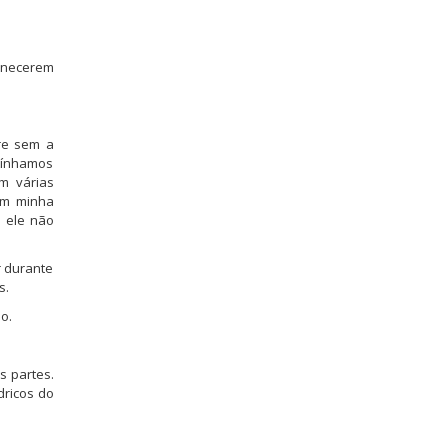
ornecerem
vre sem a
tínhamos
m várias
em minha
e ele não
r durante
s.
o.
s partes.
dricos do