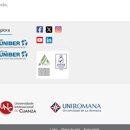
nião
,
plora
Links
Mapa do site
Aviso legal