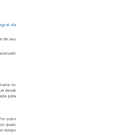
egral da
ém de seu
lacionado
naria os
ue decidi
iada pela
Por outro
 os quais
der tempo