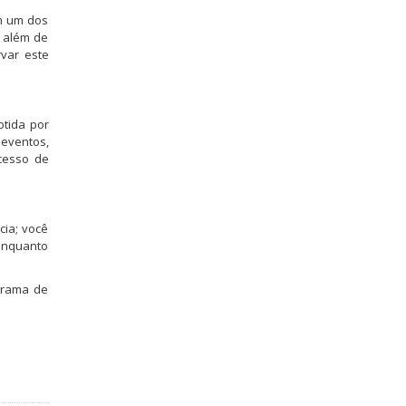
em um dos
, além de
rvar este
btida por
 eventos,
cesso de
cia; você
 enquanto
grama de