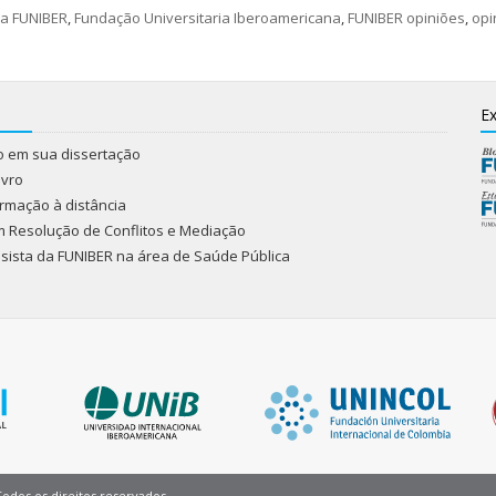
na FUNIBER
,
Fundação Universitaria Iberoamericana
,
FUNIBER opiniões
,
opi
Ex
do em sua dissertação
ivro
rmação à distância
m Resolução de Conflitos e Mediação
olsista da FUNIBER na área de Saúde Pública
Pie
Todos os direitos reservados