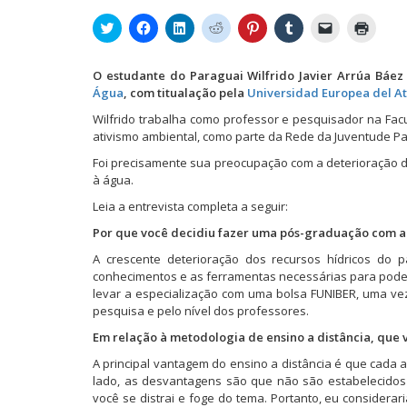
C
C
C
C
C
C
C
C
l
l
l
l
l
l
l
l
i
i
i
i
i
i
i
i
q
q
q
q
q
q
q
q
u
u
u
u
u
u
u
u
O estudante do Paraguai Wilfrido Javier Arrúa Báe
e
e
e
e
e
e
e
e
Água
, com titualação pela
Universidad Europea del A
p
p
p
p
p
p
p
p
a
a
a
a
a
a
a
a
Wilfrido trabalha como professor e pesquisador na Fac
r
r
r
r
r
r
r
r
a
a
a
a
a
a
a
a
ativismo ambiental, como parte da Rede da Juventude Pa
c
c
c
c
c
c
e
i
o
o
o
o
o
o
n
m
Foi precisamente sua preocupação com a deterioração d
m
m
m
m
m
m
v
p
p
p
p
p
p
p
i
r
à água.
a
a
a
a
a
a
a
i
r
r
r
r
r
r
r
m
Leia a entrevista completa a seguir:
t
t
t
t
t
t
u
i
i
i
i
i
i
i
m
r
Por que você decidiu fazer uma pós-graduação com 
l
l
l
l
l
l
l
(
h
h
h
h
h
h
i
a
A crescente deterioração dos recursos hídricos do 
a
a
a
a
a
a
n
b
r
r
r
r
r
r
k
r
conhecimentos e as ferramentas necessárias para poder 
n
n
n
n
n
n
p
e
levar a especialização com uma bolsa FUNIBER, uma vez
o
o
o
o
o
o
o
e
T
F
L
R
P
T
r
m
pesquisa e pelo nível dos professores.
w
a
i
e
i
u
e
n
i
c
n
d
n
m
-
o
Em relação à metodologia de ensino a distância, que
t
e
k
d
t
b
m
v
t
b
e
i
e
l
a
a
A principal vantagem do ensino a distância é que cada a
e
o
d
t
r
r
i
j
r
o
I
(
e
(
l
a
lado, as desvantagens são que não são estabelecidos 
(
k
n
a
s
a
p
n
você se distrai e foge do tema. Portanto, eu consider
a
(
(
b
t
b
a
e