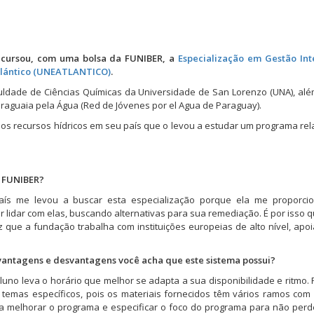
z cursou, com uma bolsa da FUNIBER, a
Especialização em Gestão Int
tlántico (UNEATLANTICO)
.
uldade de Ciências Químicas da Universidade de San Lorenzo (UNA), al
raguaia pela Água (Red de Jóvenes por el Agua de Paraguay).
os recursos hídricos em seu país que o levou a estudar um programa re
a FUNIBER?
país me levou a buscar esta especialização porque ela me proporcio
lidar com elas, buscando alternativas para sua remediação. É por isso q
 que a fundação trabalha com instituições europeias de alto nível, apo
 vantagens e desvantagens você acha que este sistema possui?
luno leva o horário que melhor se adapta a sua disponibilidade e ritmo. 
temas específicos, pois os materiais fornecidos têm vários ramos com
aria melhorar o programa e especificar o foco do programa para não per