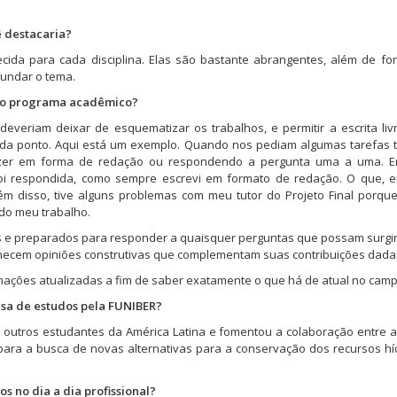
 destacaria?
ecida para cada disciplina. Elas são bastante abrangentes, além de f
fundar o tema.
 do programa acadêmico?
everiam deixar de esquematizar os trabalhos, e permitir a escrita li
ada ponto. Aqui está um exemplo. Quando nos pediam algumas tarefas 
azer em forma de redação ou respondendo a pergunta uma a uma. E
foi respondida, como sempre escrevi em formato de redação. O que, 
lém disso, tive alguns problemas com meu tutor do Projeto Final porqu
 do meu trabalho.
os e preparados para responder a quaisquer perguntas que possam surgi
rnecem opiniões construtivas que complementam suas contribuições dada
mações atualizadas a fim de saber exatamente o que há de atual no camp
sa de estudos pela FUNIBER?
m outros estudantes da América Latina e fomentou a colaboração entre a
ara a busca de novas alternativas para a conservação dos recursos hí
os no dia a dia
profissional
?