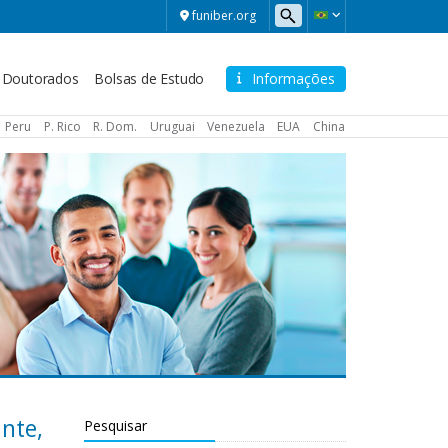
funiber.org
Doutorados
Bolsas de Estudo
Informações
Peru
P. Rico
R. Dom.
Uruguai
Venezuela
EUA
China
ante,
Pesquisar