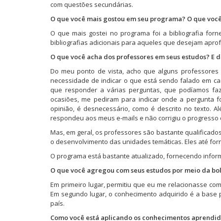
com questões secundárias.
b
a
a
r
(
r
r
l
r
b
b
e
a
e
a
a
e
r
r
e
b
e
u
)
O que você mais gostou em seu programa? O que você
e
e
e
m
r
m
m
m
e
e
n
e
n
a
O que mais gostei no programa foi a bibliografia forn
n
m
m
o
e
o
m
bibliografias adicionais para aqueles que desejam apro
o
n
n
v
m
v
i
v
o
o
a
n
a
g
a
v
v
j
o
j
o
O que você acha dos professores em seus estudos? E
j
a
a
a
v
a
(
a
j
j
n
a
n
a
Do meu ponto de vista, acho que alguns professores d
n
a
a
e
j
e
b
necessidade de indicar o que está sendo falado em c
e
n
n
l
a
l
r
l
e
e
a
n
a
e
que responder a várias perguntas, que podíamos f
a
l
l
)
e
)
e
ocasiões, me pediram para indicar onde a pergunta 
)
a
a
l
m
)
)
a
n
opinião, é desnecessário, como é descrito no texto. A
)
o
respondeu aos meus e-mails e não corrigiu o progresso
v
a
Mas, em geral, os professores são bastante qualificad
j
a
o desenvolvimento das unidades temáticas. Eles até fo
n
e
O programa está bastante atualizado, fornecendo infor
l
a
O que você agregou com seus estudos por meio da bol
)
Em primeiro lugar, permitiu que eu me relacionasse co
Em segundo lugar, o conhecimento adquirido é a base p
país.
Como você está aplicando os conhecimentos aprendid