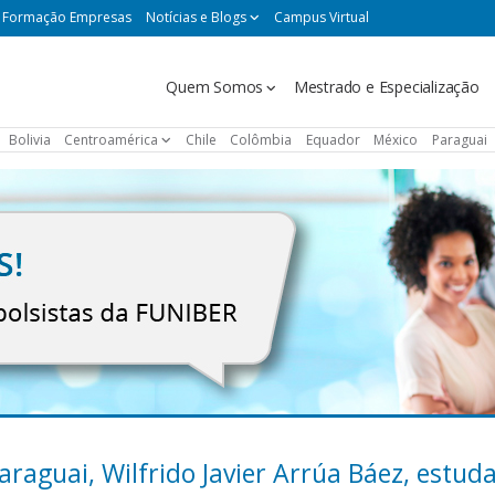
Formação Empresas
Notícias e Blogs
Campus Virtual
Navegación
Quem Somos
Mestrado e Especialização
principal
Bolivia
Centroamérica
Chile
Colômbia
Equador
México
Paraguai
raguai, Wilfrido Javier Arrúa Báez, estud