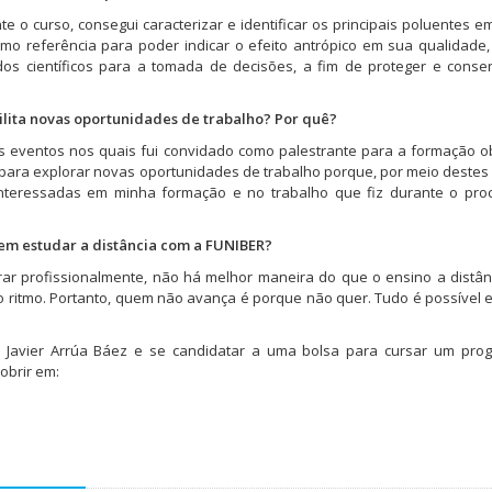
 o curso, consegui caracterizar e identificar os principais poluentes 
omo referência para poder indicar o efeito antrópico em sua qualidade
os científicos para a tomada de decisões, a fim de proteger e conse
ilita novas oportunidades de trabalho? Por quê?
sos eventos nos quais fui convidado como palestrante para a formação o
para explorar novas oportunidades de trabalho porque, por meio destes
nteressadas em minha formação e no trabalho que fiz durante o pro
em estudar a distância com a
FUNIBER
?
r profissionalmente, não há melhor maneira do que o ensino a distân
o ritmo. Portanto, quem não avança é porque não quer. Tudo é possível
o Javier Arrúa Báez e se candidatar a uma bolsa para cursar um pro
obrir em: