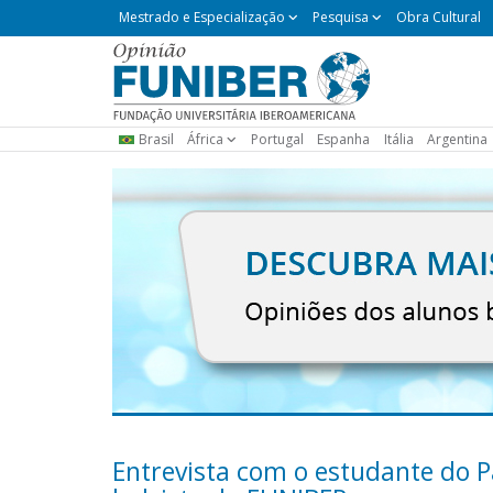
Mestrado
Mestrado e Especialização
Pesquisa
Obra Cultural
e
Especialização
Brasil
África
Portugal
Espanha
Itália
Argentina
Entrevista com o estudante do Pa