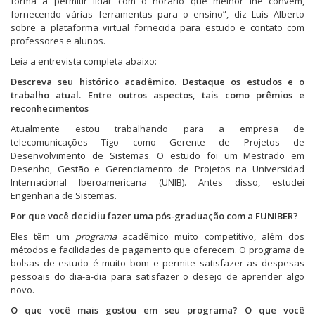
forma a permitir lidar com o horário que melhor lhe convém,
l
l
l
l
l
l
l
(
fornecendo várias ferramentas para o ensino”, diz Luis Alberto
h
h
h
h
h
h
i
a
a
a
a
a
a
a
n
b
sobre a plataforma virtual fornecida para estudo e contato com
r
r
r
r
r
r
k
r
professores e alunos.
n
n
n
n
n
n
p
e
o
o
o
o
o
o
o
e
T
F
L
R
P
T
r
m
Leia a entrevista completa abaixo:
w
a
i
e
i
u
e
n
i
c
n
d
n
m
-
o
Descreva seu histórico acadêmico. Destaque os estudos e o
t
e
k
d
t
b
m
v
trabalho atual. Entre outros aspectos, tais como prêmios e
t
b
e
i
e
l
a
a
e
o
d
t
r
r
i
j
reconhecimentos
r
o
I
(
e
(
l
a
(
k
n
a
s
a
p
n
Atualmente estou trabalhando para a empresa de
a
(
(
b
t
b
a
e
telecomunicações Tigo como Gerente de Projetos de
b
a
a
r
(
r
r
l
r
b
b
e
a
e
a
a
Desenvolvimento de Sistemas. O estudo foi um Mestrado em
e
r
r
e
b
e
u
)
Desenho, Gestão e Gerenciamento de Projetos na Universidad
e
e
e
m
r
m
m
m
e
e
n
e
n
a
Internacional Iberoamericana (UNIB). Antes disso, estudei
n
m
m
o
e
o
m
Engenharia de Sistemas.
o
n
n
v
m
v
i
v
o
o
a
n
a
g
Por que você decidiu fazer uma pós-graduação com a FUNIBER?
a
v
v
j
o
j
o
j
a
a
a
v
a
(
a
j
j
n
a
n
a
Eles têm um
programa
acadêmico muito competitivo, além dos
n
a
a
e
j
e
b
métodos e facilidades de pagamento que oferecem. O programa de
e
n
n
l
a
l
r
l
e
e
a
n
a
e
bolsas de estudo é muito bom e permite satisfazer as despesas
a
l
l
)
e
)
e
pessoais do dia-a-dia para satisfazer o desejo de aprender algo
)
a
a
l
m
)
)
a
n
novo.
)
o
v
O que você mais gostou em seu programa? O que você