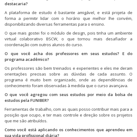
a
destacaria?
j
a
A plataforma de estudo é bastante amigável, e está projeta de
n
e
forma a permitir lidar com o horário que melhor lhe convém,
l
disponibilizando diversas ferramentas para o ensino.
a
)
O que mais gostei foi o módulo de design, pois tinha um ambiente
virtual colaborativo BSCW, o que tornou mais desafiador a
coordenação com outros alunos do curso.
O que você acha dos professores em seus estudos? E do
programa acadêmico?
Os professores são bem treinados e experientes e eles me deram
orientações precisas sobre as dúvidas de cada assunto. O
programa é muito bem organizado, onde as dependências de
conhecimento foram observadas à medida que o curso avançava.
O que você agregou com seus estudos por meio da bolsa de
estudos pela FUNIBER?
Ferramentas de trabalho, com as quais posso contribuir mais para a
posição que ocupo, e ter mais controle e direção sobre os projetos
que me são atribuídos.
Como você está aplicando os conhecimentos que aprendeu em
sua vida profissional diária?