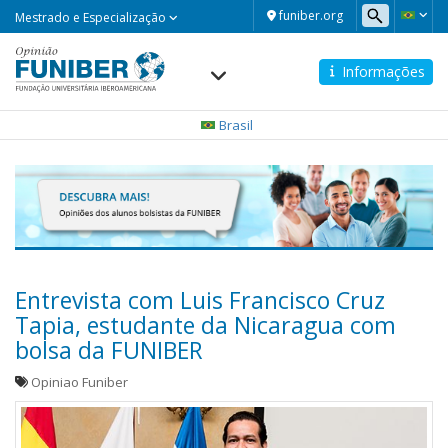
Mestrado
funiber.org
Mestrado e Especialização
e
Especialização
Informações
Navegación
principal
Brasil
Entrevista com Luis Francisco Cruz
Tapia, estudante da Nicaragua com
bolsa da FUNIBER
Opiniao Funiber