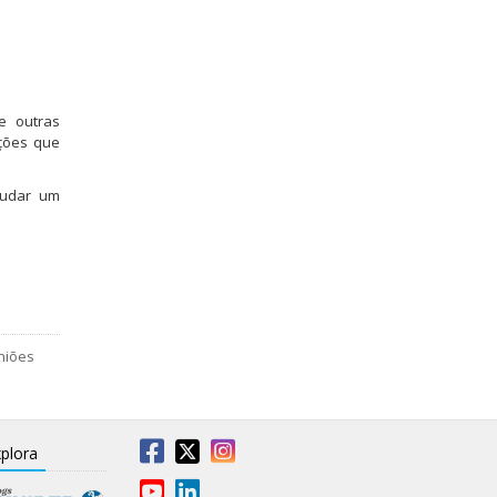
e outras
nções que
tudar um
niões
plora