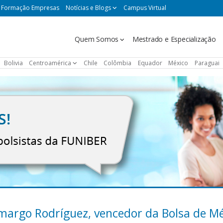
Formação Empresas
Notícias e Blogs
Campus Virtual
Navegación
Quem Somos
Mestrado e Especialização
principal
Bolivia
Centroamérica
Chile
Colômbia
Equador
México
Paraguai
margo Rodríguez, vencedor da Bolsa de Mé