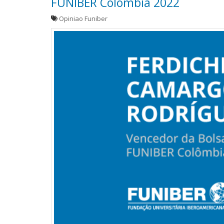
FUNIBER Colômbia 2022
Opiniao Funiber