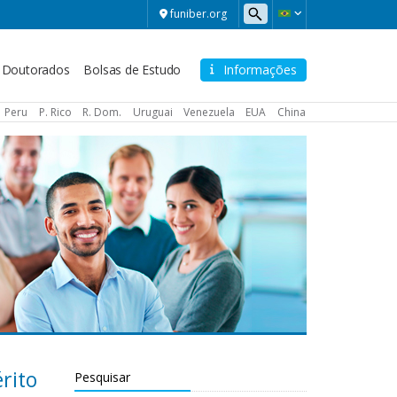
funiber.org
Doutorados
Bolsas de Estudo
Informações
Peru
P. Rico
R. Dom.
Uruguai
Venezuela
EUA
China
rito
Pesquisar