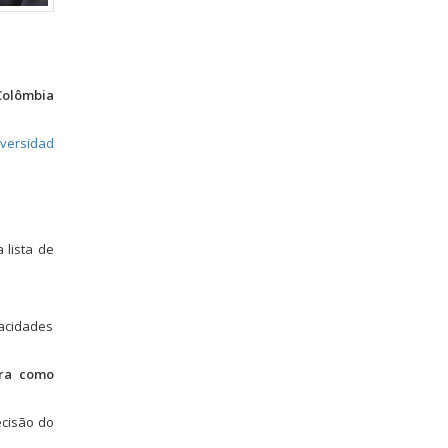
Colômbia
versidad
 lista de
pacidades
ura como
ecisão do