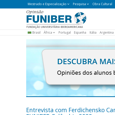
Mestrado
Mestrado e Especialização
Pesquisa
Obra Cultural
e
Especialização
Brasil
África
Portugal
Espanha
Itália
Argentina
Entrevista com Ferdichensko Ca