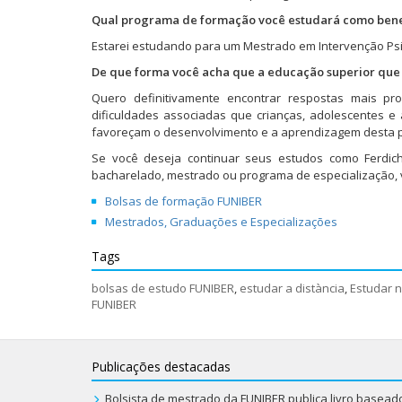
a
(
(
b
t
b
a
e
b
a
a
r
(
r
r
l
Qual programa de formação você estudará como benef
r
b
b
e
a
e
a
a
e
r
r
e
b
e
u
)
Estarei estudando para um Mestrado em Intervenção Ps
e
e
e
m
r
m
m
m
e
e
n
e
n
a
De que forma você acha que a educação superior que r
n
m
m
o
e
o
m
o
n
n
v
m
v
i
Quero definitivamente encontrar respostas mais pr
v
o
o
a
n
a
g
a
v
v
j
o
j
o
dificuldades associadas que crianças, adolescentes e
j
a
a
a
v
a
(
favoreçam o desenvolvimento e a aprendizagem desta 
a
j
j
n
a
n
a
n
a
a
e
j
e
b
Se você deseja continuar seus estudos como Ferdic
e
n
n
l
a
l
r
l
e
e
a
n
a
e
bacharelado, mestrado ou programa de especialização,
a
l
l
)
e
)
e
)
a
a
l
m
Bolsas de formação FUNIBER
)
)
a
n
)
o
Mestrados, Graduações e Especializações
v
a
j
Tags
a
n
e
bolsas de estudo FUNIBER
,
estudar a distància
,
Estudar 
l
FUNIBER
a
)
Publicações destacadas
Bolsista de mestrado da FUNIBER publica livro basea