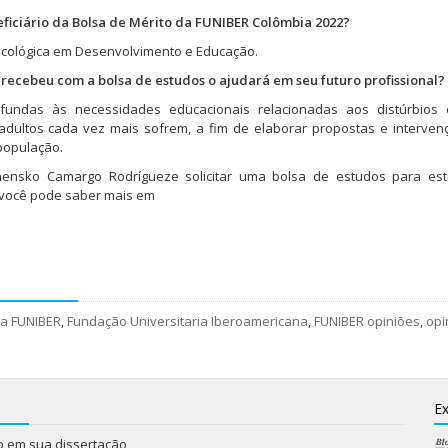
iciário da Bolsa de Mérito da FUNIBER Colômbia 2022?
icológica em Desenvolvimento e Educação.
ecebeu com a bolsa de estudos o ajudará em seu futuro profissional?
ofundas às necessidades educacionais relacionadas aos distúrbios 
 adultos cada vez mais sofrem, a fim de elaborar propostas e interve
população.
hensko Camargo Rodrígueze solicitar uma bolsa de estudos para es
 você pode saber mais em
na FUNIBER
,
Fundação Universitaria Iberoamericana
,
FUNIBER opiniões
,
opi
Ex
do em sua dissertação