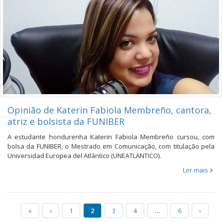
Opinião de Katerin Fabiola Membreño, cantora,
atriz e bolsista da FUNIBER
A estudante hondurenha Katerin Fabiola Membreño cursou, com
bolsa da FUNIBER, o Mestrado em Comunicação, com titulação pela
Universidad Europea del Atlántico (UNEATLANTICO).
Ler mais
«
‹
1
2
3
4
…
6
›