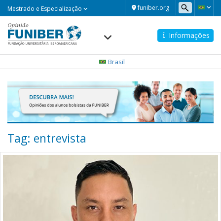
Mestrado
funiber.org
Mestrado e Especialização
e
Especialização
Informações
Navegación
principal
Brasil
Tag: entrevista