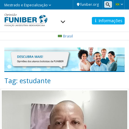
Mestrado
funiber.org
Mestrado e Especialização
e
Especialização
Informações
Navegación
principal
Brasil
Tag: estudante