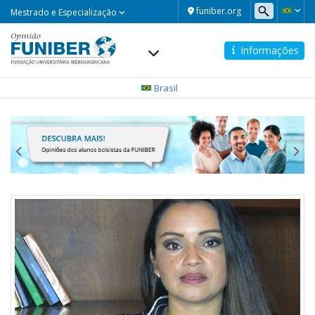
Mestrado
funiber.org
Mestrado e Especialização
e
Especialização
Informações
Navegación
principal
Brasil