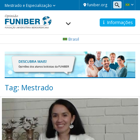
Mestrado
funiber.org
Mestrado e Especialização
e
Especialização
Informações
Navegación
principal
Brasil
Tag: Mestrado